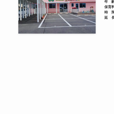
年 
保育
時 
延 