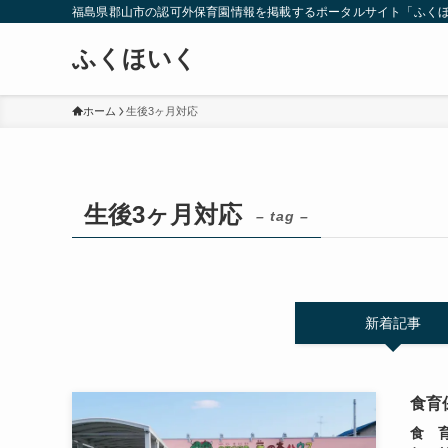
福島県郡山市の認可外保育園情報を掲載するポータルサイト「ふく
ふくほいく
ホーム
生後3ヶ月対応
生後3ヶ月対応
– tag –
新着記事
食育
食 