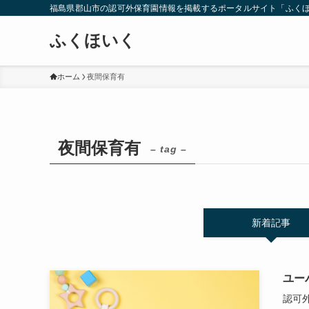
福島県郡山市の認可外保育園情報を掲載するポータルサイト「ふく
ふくほいく
ホーム
夜間保育有
夜間保育有
– tag –
新着記事
ユー
認可外