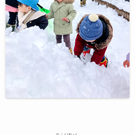
©
ふくほいく.