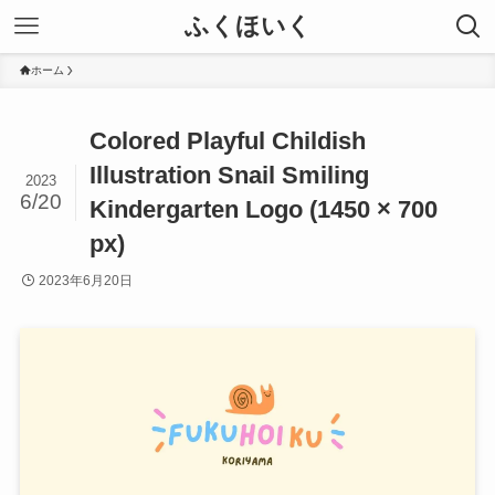
ふくほいく
ホーム
Colored Playful Childish
Illustration Snail Smiling
2023
6/20
Kindergarten Logo (1450 × 700
px)
2023年6月20日